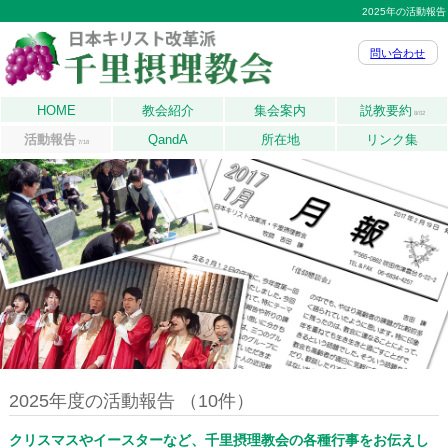
2025年の活動報告
問い合わせ
HOME
教会紹介
集会案内
説教要約
8/02
活動報告
QandA
所在地
リンク集
7/18
2025年度の活動報告 （10件）
クリスマスやイースターなど、千里摂理教会の各種行事をお伝えし