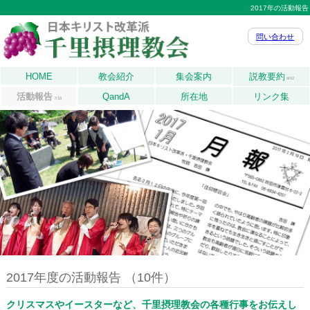
2017年の活動報告
問い合わせ
HOME
教会紹介
集会案内
説教要約
8/02
活動報告
QandA
所在地
リンク集
7/18
2017年度の活動報告 （10件）
クリスマスやイースターなど、千里摂理教会の各種行事をお伝えし