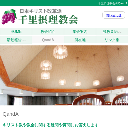
千里摂理教会のQandA
問い合わせ
HOME
教会紹介
集会案内
説教要約
8/02
活動報告
QandA
所在地
リンク集
7/18
QandA
キリスト教や教会に関する疑問や質問にお答えします