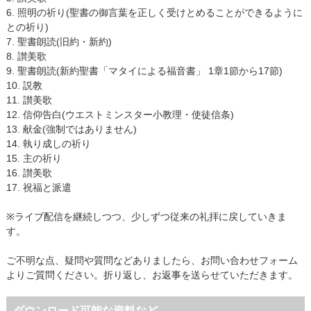
6. 照明の祈り(聖書の御言葉を正しく受けとめることができるように
との祈り)
7. 聖書朗読(旧約・新約)
8. 讃美歌
9. 聖書朗読(新約聖書「マタイによる福音書」 1章1節から17節)
10. 説教
11. 讃美歌
12. 信仰告白(ウエストミンスター小教理・使徒信条)
13. 献金(強制ではありません)
14. 執り成しの祈り
15. 主の祈り
16. 讃美歌
17. 祝福と派遣
※ライブ配信を継続しつつ、少しずつ従来の礼拝に戻していきま
す。
ご不明な点、疑問や質問などありましたら、お問い合わせフォーム
よりご質問ください。折り返し、お返事を送らせていただきます。
ダウンロード可能な資料など