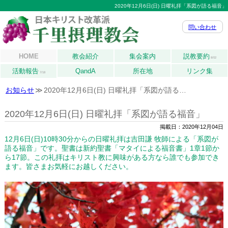
2020年12月6日(日) 日曜礼拝「系図が語る福音」
問い合わせ
HOME
教会紹介
集会案内
説教要約
8/02
活動報告
QandA
所在地
リンク集
7/18
お知らせ
2020年12月6日(日) 日曜礼拝「系図が語る…
2020年12月6日(日) 日曜礼拝「系図が語る福音」
掲載日：2020年12月04日
12月6日(日)10時30分からの日曜礼拝は吉田謙 牧師による「系図が
語る福音」です。聖書は新約聖書「マタイによる福音書」1章1節か
ら17節。この礼拝はキリスト教に興味がある方なら誰でも参加でき
ます。皆さまお気軽にお越しください。