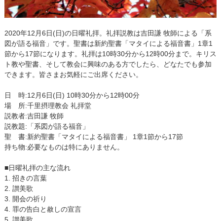
2020年12月6日(日)の日曜礼拝。礼拝説教は吉田謙 牧師による「系
図が語る福音」です。聖書は新約聖書「マタイによる福音書」1章1
節から17節になります。礼拝は10時30分から12時00分まで。キリス
ト教や聖書、そして教会に興味のある方でしたら、どなたでも参加
できます。皆さまお気軽にご出席ください。
日 時:12月6日(日) 10時30分から12時00分
場 所:千里摂理教会 礼拝堂
説教者:吉田謙 牧師
説教題:「系図が語る福音」
聖 書:新約聖書「マタイによる福音書」 1章1節から17節
持ち物:必要なものは特にありません。
■日曜礼拝の主な流れ
1. 招きの言葉
2. 讃美歌
3. 開会の祈り
4. 罪の告白と赦しの宣言
5. 讃美歌