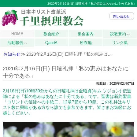
2020年2月16日(日) 日曜礼拝「私の恵みはあなたに十分である」
問い合わせ
HOME
教会紹介
集会案内
説教要約
8/02
活動報告
QandA
所在地
リンク集
7/18
お知らせ
2020年2月16日(日) 日曜礼拝「私の恵みは…
2020年2月16日(日) 日曜礼拝「私の恵みはあなたに
十分である」
掲載日：2020年02月07日
2月16日(日)10時30分からの日曜礼拝は金昭貞(キム ソジョン) 伝道
師による「私の恵みはあなたに十分である」です。聖書は新約聖書
「コリントの信徒への手紙二」12章7節から10節。この礼拝はキリ
スト教に興味がある方なら誰でも参加できます。皆さまお気軽にお
越しください。