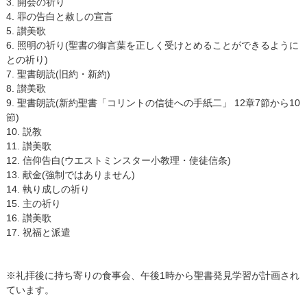
3. 開会の祈り
4. 罪の告白と赦しの宣言
5. 讃美歌
6. 照明の祈り(聖書の御言葉を正しく受けとめることができるように
との祈り)
7. 聖書朗読(旧約・新約)
8. 讃美歌
9. 聖書朗読(新約聖書「コリントの信徒への手紙二」 12章7節から10
節)
10. 説教
11. 讃美歌
12. 信仰告白(ウエストミンスター小教理・使徒信条)
13. 献金(強制ではありません)
14. 執り成しの祈り
15. 主の祈り
16. 讃美歌
17. 祝福と派遣
※礼拝後に持ち寄りの食事会、午後1時から聖書発見学習が計画され
ています。