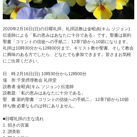
2020年2月16日(日)の日曜礼拝。礼拝説教は金昭貞(キム ソジョン)
伝道師による「私の恵みはあなたに十分である」です。聖書は新約
聖書「コリントの信徒への手紙二」12章7節から10節になります。
礼拝は10時30分から12時00分まで。キリスト教や聖書、そして教会
に興味のある方でしたら、どなたでも参加できます。皆さまお気軽
にご出席ください。
日 時:2月16日(日) 10時30分から12時00分
場 所:千里摂理教会 礼拝堂
説教者:金昭貞(キム ソジョン) 伝道師
説教題:「私の恵みはあなたに十分である」
聖 書:新約聖書「コリントの信徒への手紙二」 12章7節から10節
持ち物:必要なものは特にありません。
■日曜礼拝の主な流れ
1. 招きの言葉
2. 讃美歌